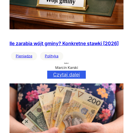
Ile zarabia wójt gminy? Konkretne stawki [2026]
Pieniądze
Polityka
Autor:
Marcin Karski
Czytaj dalej