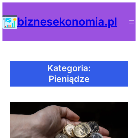
Przejdź
do
biznesekonomia.pl
treści
Kategoria:
Pieniądze