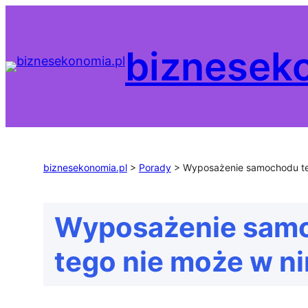
Przejdź
do
biznesek
treści
biznesekonomia.pl
>
Porady
>
Wyposażenie samochodu te
Wyposażenie samo
tego nie może w n