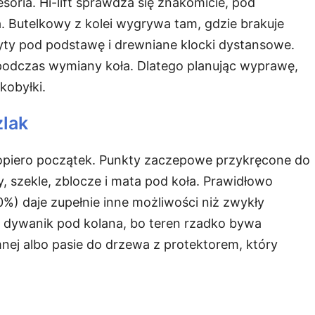
cesoria. Hi-lift sprawdza się znakomicie, pod
. Butelkowy z kolei wygrywa tam, gdzie brakuje
yty pod podstawę i drewniane klocki dystansowe.
o podczas wymiany koła. Dlatego planując wyprawę,
kobyłki.
zlak
piero początek. Punkty zaczepowe przykręcone do
, szekle, zblocze i mata pod koła. Prawidłowo
%) daje zupełnie inne możliwości niż zwykły
i dywanik pod kolana, bo teren rzadko bywa
nej albo pasie do drzewa z protektorem, który