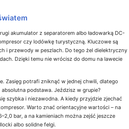
 światem
Drugi akumulator z separatorem albo ładowarką DC-
kompresor czy lodówkę turystyczną. Kluczowe są
ach i przewody w peszlach. Do tego żel dielektryczny
dach. Dzięki temu nie wrócisz do domu na lawecie
. Zasięg potrafi zniknąć w jednej chwili, dlatego
absolutna podstawa. Jeździsz w grupie?
się szybka i niezawodna. A kiedy przyjdzie zjechać
ompresor. Warto znać orientacyjne wartości – na
,6–2,0 bar, a na kamieniach można zejść jeszcze
ocki albo solidne felgi.