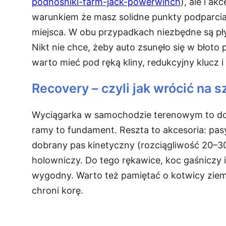
podnosniki-farm-jack-powerwinch
), ale i ak
warunkiem że masz solidne punkty podparcia
miejsca. W obu przypadkach niezbędne są pł
Nikt nie chce, żeby auto zsunęło się w błot
warto mieć pod ręką kliny, redukcyjny klucz i 
Recovery – czyli jak wrócić na s
Wyciągarka w samochodzie terenowym to do
ramy to fundament. Reszta to akcesoria: pasy
dobrany pas kinetyczny (rozciągliwość 20–30
holowniczy. Do tego rękawice, koc gaśniczy 
wygodny. Warto też pamiętać o kotwicy ziem
chroni korę.