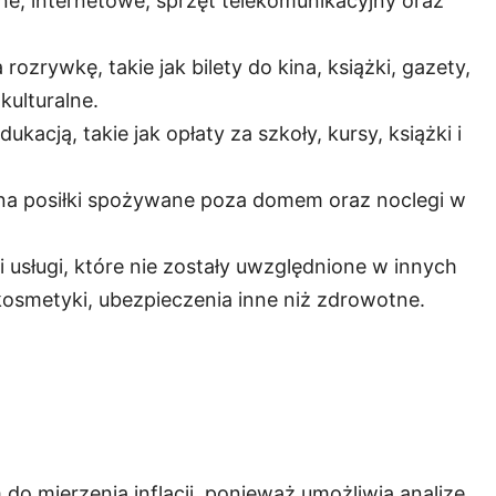
zne, internetowe, sprzęt telekomunikacyjny oraz
rozrywkę, takie jak bilety do kina, książki, gazety,
kulturalne.
kacją, takie jak opłaty za szkoły, kursy, książki i
 na posiłki spożywane poza domem oraz noclegi w
i usługi, które nie zostały uwzględnione w innych
, kosmetyki, ubezpieczenia inne niż zdrowotne.
do mierzenia inflacji, ponieważ umożliwia analizę,