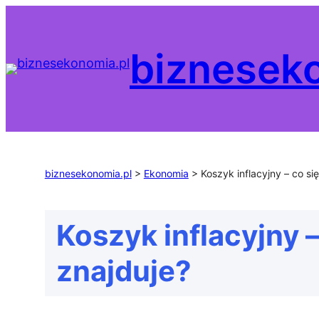
Przejdź
do
biznesek
treści
biznesekonomia.pl
>
Ekonomia
>
Koszyk inflacyjny – co si
Koszyk inflacyjny –
znajduje?