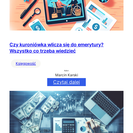
Czy kuroniówka wlicza się do emerytury?
Wszystko co trzeba wiedzieć
Księgowość
Autor:
Marcin Karski
Czytaj dalej