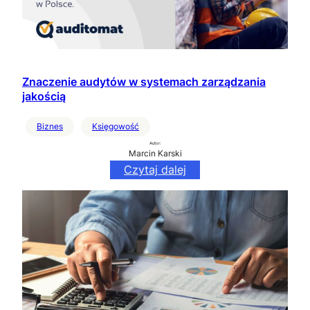
Znaczenie audytów w systemach zarządzania
jakością
Biznes
Księgowość
Autor:
Marcin Karski
Czytaj dalej