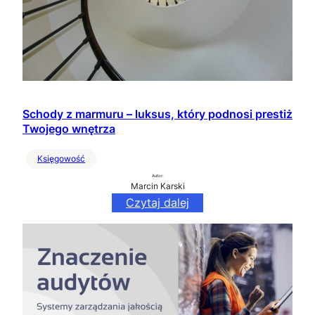
Schody z marmuru – luksus, który podnosi prestiż
Twojego wnętrza
Księgowość
Autor:
Marcin Karski
Czytaj dalej