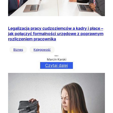
Legalizacja pracy cudzoziemców a kadry i płace –
jak połączyć formalności urzędowe z poprawnym
rozliczeniem pracownika
Biznes
Księgowość
Autor:
Marcin Karski
Czytaj dalej