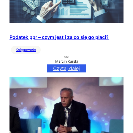
Podatek ppr – czym jest i za co się go płaci?
Księgowość
Autor:
Marcin Karski
Czytaj dalej