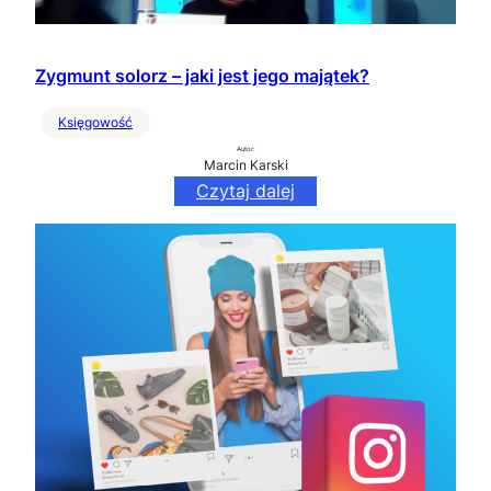
Zygmunt solorz – jaki jest jego majątek?
Księgowość
Autor:
Marcin Karski
Czytaj dalej