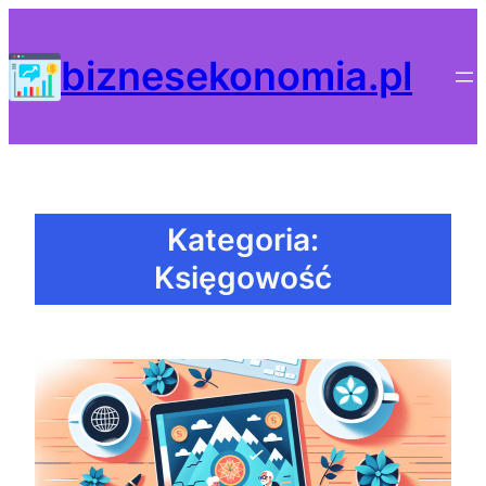
Przejdź
do
biznesekonomia.pl
treści
Kategoria:
Księgowość