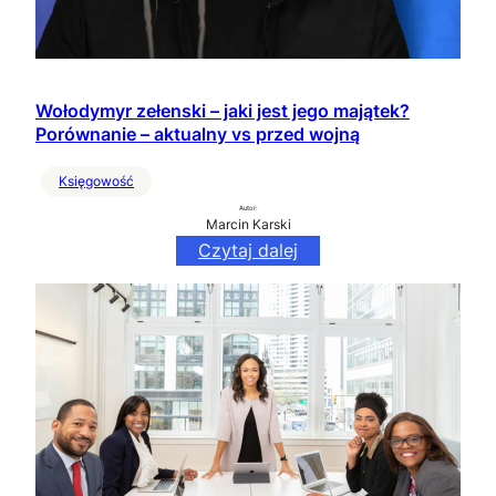
Wołodymyr zełenski – jaki jest jego majątek?
Porównanie – aktualny vs przed wojną
Księgowość
Autor:
Marcin Karski
Czytaj dalej