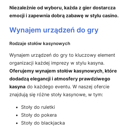
Niezależnie od wyboru, każda z gier dostarcza
emocji i zapewnia dobrą zabawę w stylu casino.
Wynajem urządzeń do gry
Rodzaje stołów kasynowych
Wynajem urządzeń do gry to kluczowy element
organizacji każdej imprezy w stylu kasyna.
Oferujemy wynajem stołów kasynowych, które
dodadzą elegancji i atmosfery prawdziwego
kasyna
do każdego eventu. W naszej ofercie
znajdują się różne stoły kasynowe, w tym:
Stoły do ruletki
Stoły do pokera
Stoły do blackjacka