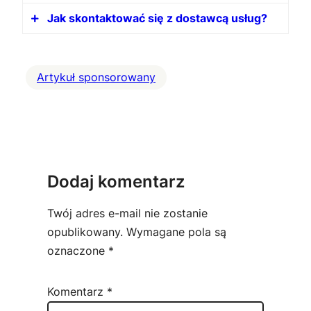
sposób na wzbogacenie każdej imprezy
Jak skontaktować się z dostawcą usług?
Podczas planowania wynajmu kasyna
integracyjnej czy firmowej.
Oferując
mobilnego, organizatorzy często zadają
uczestnikom doświadczenie prawdziwego
Aby skontaktować się z dostawcą usług
pytania dotyczące dostępnych gier,
kasyna, mobilne kasyno zapewnia emocje i
Artykuł sponsorowany
wynajmu kasyna, najlepiej odwiedzić stronę
kosztów wynajmu oraz wymagań
dobrą zabawę, które sprzyjają integracji.
internetową firmy lub zadzwonić pod
technicznych.
Warto skontaktować się z
Dodatkowo, profesjonalna obsługa i
podany numer telefonu.
Większość firm
dostawcą usług, aby omówić szczegóły
szeroki wybór gier kasynowych gwarantują,
oferujących wynajem kasyn na eventy
oferty
i dostosować ją do specyfiki
że każdy gość znajdzie coś dla siebie, co
dysponuje formularzami kontaktowymi
,
planowanego eventu. Profesjonalna firma
przekłada się na sukces całego wydarzenia.
które ułatwiają zadawanie pytań i
Dodaj komentarz
oferująca wynajem kasyna na imprezy z
uzyskanie szczegółowych informacji na
chęcią odpowie na wszelkie pytania,
temat dostępnych opcji. Bezpośredni
Twój adres e-mail nie zostanie
pomagając w planowaniu idealnego
kontakt pozwala również omówić
opublikowany.
Wymagane pola są
wydarzenia.
indywidualne potrzeby i uzyskać
oznaczone
*
spersonalizowaną ofertę.
Komentarz
*