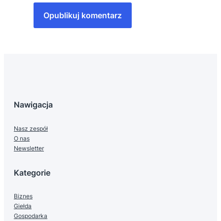
Nawigacja
Nasz zespół
O nas
Newsletter
Kategorie
Biznes
Giełda
Gospodarka