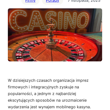
Firmy
Porady
7 listopada, 2025
W dzisiejszych czasach organizacja imprez
firmowych i integracyjnych zyskuje na
popularności, a jednym z najbardziej
ekscytujących sposobów na urozmaicenie
wydarzenia jest wynajem mobilnego kasyna.