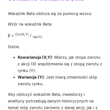
Wskaźnik Beta oblicza się za pomocą wzoru:
Wzór na wskaźnik Beta:
Cov(X,Y)
β =
/
Var(Y)
Gdzie:
Kowariancja (X,Y)
: Mierzy, jak stopa zwrotu
z akcji (X) współzmienia się z stopą zwrotu z
rynku (Y).
Wariancja (Y)
: Jest miarą zmienności stóp
zwrotu rynku.
Aby obliczyć wskaźnik Beta, inwestorzy i
analitycy potrzebują danych historycznych na
temat stóp zwrotu zarówno z danej akcji, jak i z