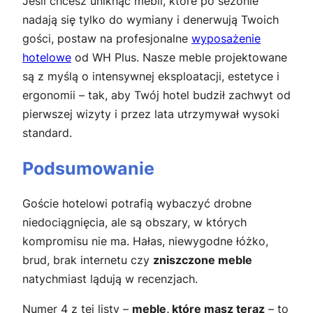
Jeśli chcesz uniknąć mebli, które po sezonie
nadają się tylko do wymiany i denerwują Twoich
gości, postaw na profesjonalne
wyposażenie
hotelowe
od WH Plus. Nasze meble projektowane
są z myślą o intensywnej eksploatacji, estetyce i
ergonomii – tak, aby Twój hotel budził zachwyt od
pierwszej wizyty i przez lata utrzymywał wysoki
standard.
Podsumowanie
Goście hotelowi potrafią wybaczyć drobne
niedociągnięcia, ale są obszary, w których
kompromisu nie ma. Hałas, niewygodne łóżko,
brud, brak internetu czy
zniszczone meble
natychmiast lądują w recenzjach.
Numer 4 z tej listy –
meble, które masz teraz
– to